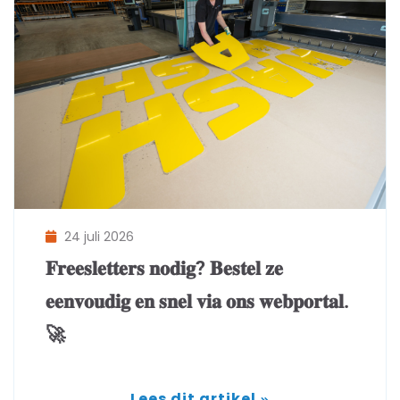
24 juli 2026
𝐅𝐫𝐞𝐞𝐬𝐥𝐞𝐭𝐭𝐞𝐫𝐬 𝐧𝐨𝐝𝐢𝐠? 𝐁𝐞𝐬𝐭𝐞𝐥 𝐳𝐞
𝐞𝐞𝐧𝐯𝐨𝐮𝐝𝐢𝐠 𝐞𝐧 𝐬𝐧𝐞𝐥 𝐯𝐢𝐚 𝐨𝐧𝐬 𝐰𝐞𝐛𝐩𝐨𝐫𝐭𝐚𝐥.
🚀
Lees dit artikel