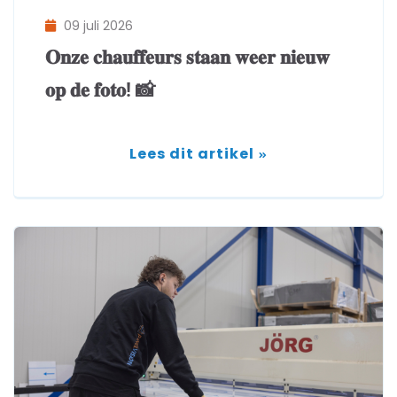
09 juli 2026
𝐎𝐧𝐳𝐞 𝐜𝐡𝐚𝐮𝐟𝐟𝐞𝐮𝐫𝐬 𝐬𝐭𝐚𝐚𝐧 𝐰𝐞𝐞𝐫 𝐧𝐢𝐞𝐮𝐰
𝐨𝐩 𝐝𝐞 𝐟𝐨𝐭𝐨! 📸
Lees dit artikel