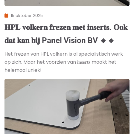
15 oktober 2025
𝐇𝐏𝐋 𝐯𝐨𝐥𝐤𝐞𝐫𝐧 𝐟𝐫𝐞𝐳𝐞𝐧 𝐦𝐞𝐭 𝐢𝐧𝐬𝐞𝐫𝐭𝐬. 𝐎𝐨𝐤
𝐝𝐚𝐭 𝐤𝐚𝐧 𝐛𝐢𝐣 Panel Vision BV 🔸🔹
Het frezen van HPL volkern is al specialistisch werk
op zich. Maar het voorzien van 𝐢𝐧𝐬𝐞𝐫𝐭𝐬 maakt het
helemaal uniek!