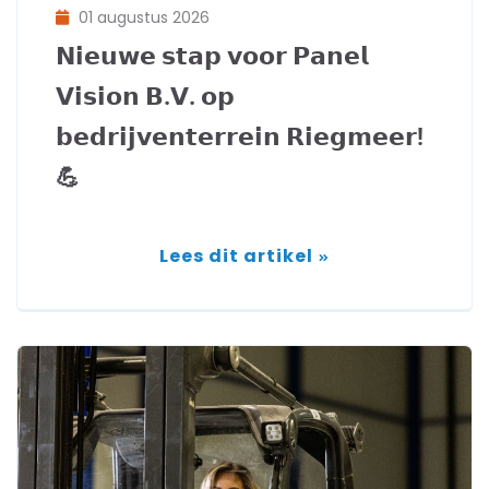
01 augustus 2026
𝗡𝗶𝗲𝘂𝘄𝗲 𝘀𝘁𝗮𝗽 𝘃𝗼𝗼𝗿 𝗣𝗮𝗻𝗲𝗹
𝗩𝗶𝘀𝗶𝗼𝗻 𝗕.𝗩. 𝗼𝗽
𝗯𝗲𝗱𝗿𝗶𝗷𝘃𝗲𝗻𝘁𝗲𝗿𝗿𝗲𝗶𝗻 𝗥𝗶𝗲𝗴𝗺𝗲𝗲𝗿!
💪
Lees dit artikel