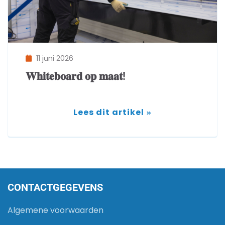
11 juni 2026
𝐖𝐡𝐢𝐭𝐞𝐛𝐨𝐚𝐫𝐝 𝐨𝐩 𝐦𝐚𝐚𝐭!
Lees dit artikel
CONTACTGEGEVENS
Algemene voorwaarden