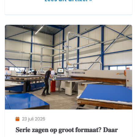
23 juli 2026
𝐒𝐞𝐫𝐢𝐞 𝐳𝐚𝐠𝐞𝐧 𝐨𝐩 𝐠𝐫𝐨𝐨𝐭 𝐟𝐨𝐫𝐦𝐚𝐚𝐭? 𝐃𝐚𝐚𝐫