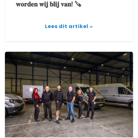
𝐰𝐨𝐫𝐝𝐞𝐧 𝐰𝐢𝐣 𝐛𝐥𝐢𝐣 𝐯𝐚𝐧! 🪚
Lees dit artikel