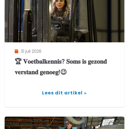
31 juli 2026
🏆 𝐕𝐨𝐞𝐭𝐛𝐚𝐥𝐤𝐞𝐧𝐧𝐢𝐬? 𝐒𝐨𝐦𝐬 𝐢𝐬 𝐠𝐞𝐳𝐨𝐧𝐝
𝐯𝐞𝐫𝐬𝐭𝐚𝐧𝐝 𝐠𝐞𝐧𝐨𝐞𝐠!😉
Lees dit artikel