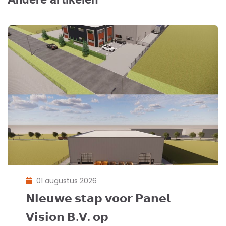
01 augustus 2026
𝗡𝗶𝗲𝘂𝘄𝗲 𝘀𝘁𝗮𝗽 𝘃𝗼𝗼𝗿 𝗣𝗮𝗻𝗲𝗹
𝗩𝗶𝘀𝗶𝗼𝗻 𝗕.𝗩. 𝗼𝗽