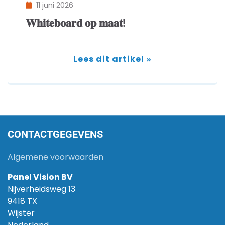
11 juni 2026
𝐖𝐡𝐢𝐭𝐞𝐛𝐨𝐚𝐫𝐝 𝐨𝐩 𝐦𝐚𝐚𝐭!
Lees dit artikel
CONTACTGEGEVENS
Algemene voorwaarden
Panel Vision BV
Nijverheidsweg 13
9418 TX
Wijster