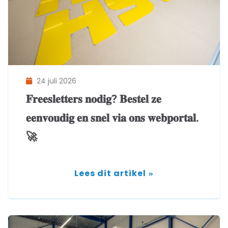
24 juli 2026
𝐅𝐫𝐞𝐞𝐬𝐥𝐞𝐭𝐭𝐞𝐫𝐬 𝐧𝐨𝐝𝐢𝐠? 𝐁𝐞𝐬𝐭𝐞𝐥 𝐳𝐞
𝐞𝐞𝐧𝐯𝐨𝐮𝐝𝐢𝐠 𝐞𝐧 𝐬𝐧𝐞𝐥 𝐯𝐢𝐚 𝐨𝐧𝐬 𝐰𝐞𝐛𝐩𝐨𝐫𝐭𝐚𝐥.
🚀
Lees dit artikel