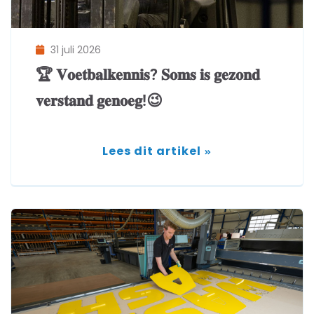
31 juli 2026
🏆 𝐕𝐨𝐞𝐭𝐛𝐚𝐥𝐤𝐞𝐧𝐧𝐢𝐬? 𝐒𝐨𝐦𝐬 𝐢𝐬 𝐠𝐞𝐳𝐨𝐧𝐝
𝐯𝐞𝐫𝐬𝐭𝐚𝐧𝐝 𝐠𝐞𝐧𝐨𝐞𝐠!😉
Lees dit artikel