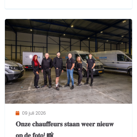
09 juli 2026
𝐎𝐧𝐳𝐞 𝐜𝐡𝐚𝐮𝐟𝐟𝐞𝐮𝐫𝐬 𝐬𝐭𝐚𝐚𝐧 𝐰𝐞𝐞𝐫 𝐧𝐢𝐞𝐮𝐰
𝐨𝐩 𝐝𝐞 𝐟𝐨𝐭𝐨! 📸