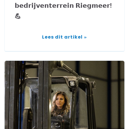
𝗯𝗲𝗱𝗿𝗶𝗷𝘃𝗲𝗻𝘁𝗲𝗿𝗿𝗲𝗶𝗻 𝗥𝗶𝗲𝗴𝗺𝗲𝗲𝗿!
💪
Lees dit artikel