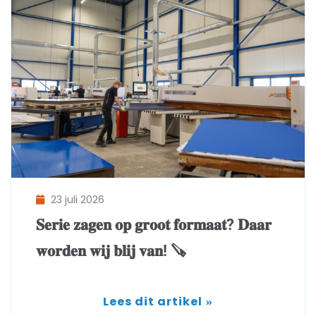
23 juli 2026
𝐒𝐞𝐫𝐢𝐞 𝐳𝐚𝐠𝐞𝐧 𝐨𝐩 𝐠𝐫𝐨𝐨𝐭 𝐟𝐨𝐫𝐦𝐚𝐚𝐭? 𝐃𝐚𝐚𝐫
𝐰𝐨𝐫𝐝𝐞𝐧 𝐰𝐢𝐣 𝐛𝐥𝐢𝐣 𝐯𝐚𝐧! 🪚
Lees dit artikel