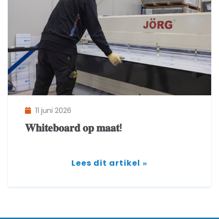
11 juni 2026
𝐖𝐡𝐢𝐭𝐞𝐛𝐨𝐚𝐫𝐝 𝐨𝐩 𝐦𝐚𝐚𝐭!
Lees dit artikel