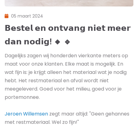
05 maart 2024
𝗕𝗲𝘀𝘁𝗲𝗹 𝗲𝗻 𝗼𝗻𝘁𝘃𝗮𝗻𝗴 𝗻𝗶𝗲𝘁 𝗺𝗲𝗲𝗿
𝗱𝗮𝗻 𝗻𝗼𝗱𝗶𝗴! 🔸 🔹
Dagelijks zagen wij honderden vierkante meters op
maat voor onze klanten. Elke maat is mogelijk. En
wat fijn is: je krijgt alleen het materiaal wat je nodig
hebt. Het restmateriaal en afval wordt niet
meegeleverd. Goed voor het milieu, goed voor je
portemonnee.
Jeroen Willemsen
zegt maar altijd: "Geen gehannes
met restmateriaal. Wel zo fijn!"