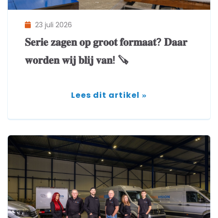
23 juli 2026
𝐒𝐞𝐫𝐢𝐞 𝐳𝐚𝐠𝐞𝐧 𝐨𝐩 𝐠𝐫𝐨𝐨𝐭 𝐟𝐨𝐫𝐦𝐚𝐚𝐭? 𝐃𝐚𝐚𝐫
𝐰𝐨𝐫𝐝𝐞𝐧 𝐰𝐢𝐣 𝐛𝐥𝐢𝐣 𝐯𝐚𝐧! 🪚
Lees dit artikel