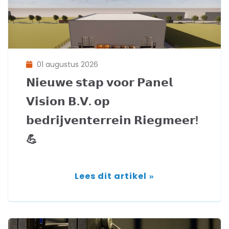
01 augustus 2026
𝗡𝗶𝗲𝘂𝘄𝗲 𝘀𝘁𝗮𝗽 𝘃𝗼𝗼𝗿 𝗣𝗮𝗻𝗲𝗹
𝗩𝗶𝘀𝗶𝗼𝗻 𝗕.𝗩. 𝗼𝗽
𝗯𝗲𝗱𝗿𝗶𝗷𝘃𝗲𝗻𝘁𝗲𝗿𝗿𝗲𝗶𝗻 𝗥𝗶𝗲𝗴𝗺𝗲𝗲𝗿!
💪
Lees dit artikel