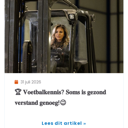
31 juli 2026
🏆 𝐕𝐨𝐞𝐭𝐛𝐚𝐥𝐤𝐞𝐧𝐧𝐢𝐬? 𝐒𝐨𝐦𝐬 𝐢𝐬 𝐠𝐞𝐳𝐨𝐧𝐝
𝐯𝐞𝐫𝐬𝐭𝐚𝐧𝐝 𝐠𝐞𝐧𝐨𝐞𝐠!😉
Lees dit artikel