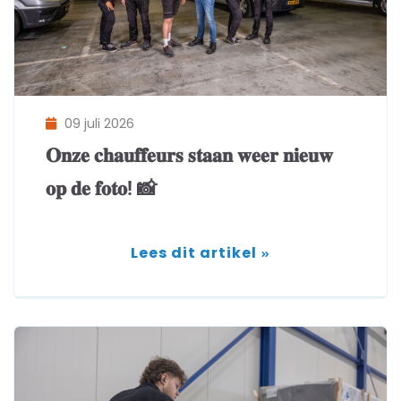
09 juli 2026
𝐎𝐧𝐳𝐞 𝐜𝐡𝐚𝐮𝐟𝐟𝐞𝐮𝐫𝐬 𝐬𝐭𝐚𝐚𝐧 𝐰𝐞𝐞𝐫 𝐧𝐢𝐞𝐮𝐰
𝐨𝐩 𝐝𝐞 𝐟𝐨𝐭𝐨! 📸
Lees dit artikel