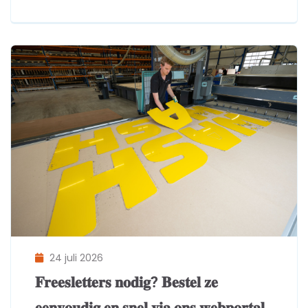
24 juli 2026
𝐅𝐫𝐞𝐞𝐬𝐥𝐞𝐭𝐭𝐞𝐫𝐬 𝐧𝐨𝐝𝐢𝐠? 𝐁𝐞𝐬𝐭𝐞𝐥 𝐳𝐞
𝐞𝐞𝐧𝐯𝐨𝐮𝐝𝐢𝐠 𝐞𝐧 𝐬𝐧𝐞𝐥 𝐯𝐢𝐚 𝐨𝐧𝐬 𝐰𝐞𝐛𝐩𝐨𝐫𝐭𝐚𝐥.