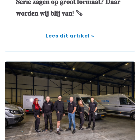
𝐒𝐞𝐫𝐢𝐞 𝐳𝐚𝐠𝐞𝐧 𝐨𝐩 𝐠𝐫𝐨𝐨𝐭 𝐟𝐨𝐫𝐦𝐚𝐚𝐭? 𝐃𝐚𝐚𝐫
𝐰𝐨𝐫𝐝𝐞𝐧 𝐰𝐢𝐣 𝐛𝐥𝐢𝐣 𝐯𝐚𝐧! 🪚
Lees dit artikel