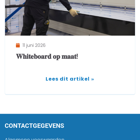
11 juni 2026
𝐖𝐡𝐢𝐭𝐞𝐛𝐨𝐚𝐫𝐝 𝐨𝐩 𝐦𝐚𝐚𝐭!
Lees dit artikel
CONTACTGEGEVENS
Algemene voorwaarden