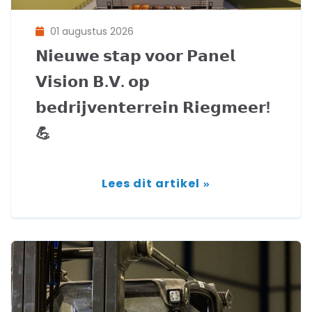
01 augustus 2026
𝗡𝗶𝗲𝘂𝘄𝗲 𝘀𝘁𝗮𝗽 𝘃𝗼𝗼𝗿 𝗣𝗮𝗻𝗲𝗹
𝗩𝗶𝘀𝗶𝗼𝗻 𝗕.𝗩. 𝗼𝗽
𝗯𝗲𝗱𝗿𝗶𝗷𝘃𝗲𝗻𝘁𝗲𝗿𝗿𝗲𝗶𝗻 𝗥𝗶𝗲𝗴𝗺𝗲𝗲𝗿!
💪
Lees dit artikel