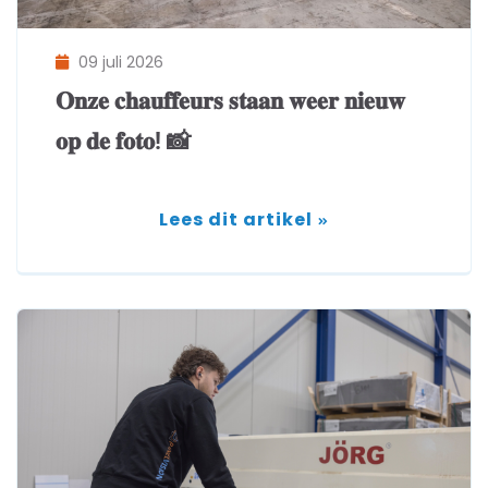
09 juli 2026
𝐎𝐧𝐳𝐞 𝐜𝐡𝐚𝐮𝐟𝐟𝐞𝐮𝐫𝐬 𝐬𝐭𝐚𝐚𝐧 𝐰𝐞𝐞𝐫 𝐧𝐢𝐞𝐮𝐰
𝐨𝐩 𝐝𝐞 𝐟𝐨𝐭𝐨! 📸
Lees dit artikel