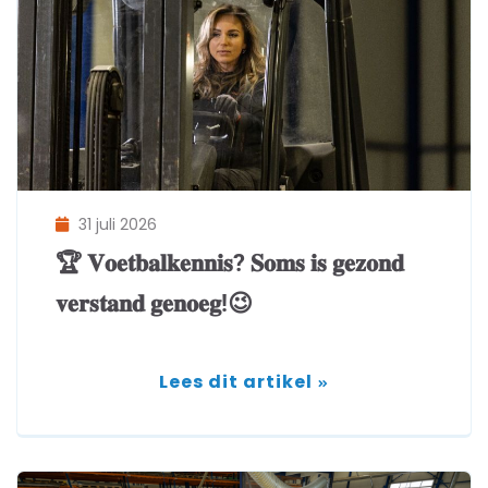
31 juli 2026
🏆 𝐕𝐨𝐞𝐭𝐛𝐚𝐥𝐤𝐞𝐧𝐧𝐢𝐬? 𝐒𝐨𝐦𝐬 𝐢𝐬 𝐠𝐞𝐳𝐨𝐧𝐝
𝐯𝐞𝐫𝐬𝐭𝐚𝐧𝐝 𝐠𝐞𝐧𝐨𝐞𝐠!😉
Lees dit artikel