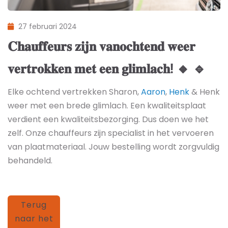
27 februari 2024
𝐂𝐡𝐚𝐮𝐟𝐟𝐞𝐮𝐫𝐬 𝐳𝐢𝐣𝐧 𝐯𝐚𝐧𝐨𝐜𝐡𝐭𝐞𝐧𝐝 𝐰𝐞𝐞𝐫
𝐯𝐞𝐫𝐭𝐫𝐨𝐤𝐤𝐞𝐧 𝐦𝐞𝐭 𝐞𝐞𝐧 𝐠𝐥𝐢𝐦𝐥𝐚𝐜𝐡! 🔸 🔹
Elke ochtend vertrekken Sharon,
Aaron
,
Henk
& Henk
weer met een brede glimlach. Een kwaliteitsplaat
verdient een kwaliteitsbezorging. Dus doen we het
zelf. Onze chauffeurs zijn specialist in het vervoeren
van plaatmateriaal. Jouw bestelling wordt zorgvuldig
behandeld.
Terug
naar het