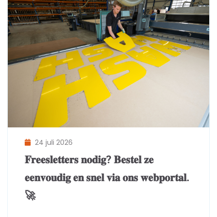
24 juli 2026
𝐅𝐫𝐞𝐞𝐬𝐥𝐞𝐭𝐭𝐞𝐫𝐬 𝐧𝐨𝐝𝐢𝐠? 𝐁𝐞𝐬𝐭𝐞𝐥 𝐳𝐞
𝐞𝐞𝐧𝐯𝐨𝐮𝐝𝐢𝐠 𝐞𝐧 𝐬𝐧𝐞𝐥 𝐯𝐢𝐚 𝐨𝐧𝐬 𝐰𝐞𝐛𝐩𝐨𝐫𝐭𝐚𝐥.
🚀