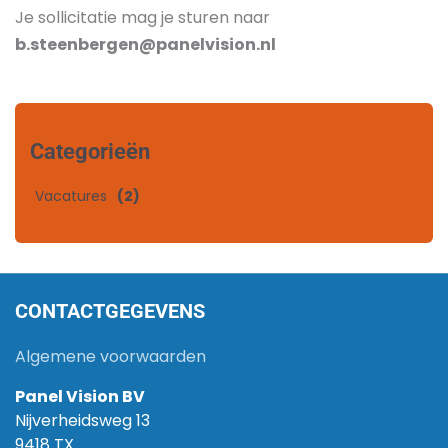
Je sollicitatie mag je sturen naar
b.steenbergen@panelvision.nl
Categorieën
Vacatures
(2)
CONTACTGEGEVENS
Algemene voorwaarden
Panel Vision BV
Nijverheidsweg 13
9418 TX