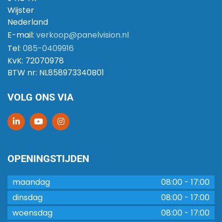
Wijster
Nederland
E-mail:
verkoop@panelvision.nl
Tel:
085-0409916
KvK:
72070978
BTW nr:
NL858973340B01
VOLG ONS VIA
OPENINGSTIJDEN
maandag
08:00
-
17:00
dinsdag
08:00
-
17:00
woensdag
08:00
-
17:00