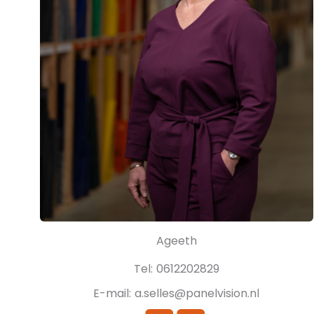
Ageeth
Tel:
0612202829
E-mail:
a.selles@panelvision.nl